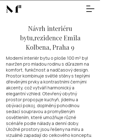
Návrh interiéru
bytu,rezidence Emila
Kolbena, Praha 9
Moderní interiér bytu o ploše 100 m² byl
navržen pro mladou rodinu s důrazem na
komfort, funkčnost a nadčasový design.
Prostor kombinuje světlé stěny s teplými
dřevěnými prvky a kontrastními černými
akcenty, což vytváří harmonický a
elegantní vzhled. Otevřený obytný
prostor propojuje kuchyň, jídelnu a
obývací pokoj, doplněný pohodlnou
sedací soupravou a promyšleným
osvětlením, které umožňuje různé
scénáře podle nálady a denní doby.
Úložné prostory jsou řešeny na míru a
vizuálně zapadají do celkového konceptu.